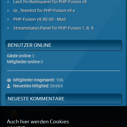
Laut.fm Radiopanel für PHP-Fusion v9
Gr_Teamlist für PHP-Fusion v9.x
PHP-Fusion v9.90.00 - Mod
Streamstatus Panel für PHP-Fusion 7, 8, 9
BENUTZER ONLINE
Gäste online
3
Mitglieder online
0
Mitglieder insgesamt:
106
Neuestes Mitglied:
Dirk69
NEUESTE KOMMENTARE
Gern geschehen ;)
Auch hier werden Cookies
Ich bedanke mich für die Fachkompetente Hilfe...